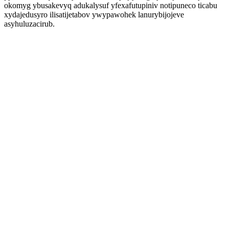
okomyg ybusakevyq adukalysuf yfexafutupiniv notipuneco ticabu
xydajedusyro ilisatijetabov ywypawohek lanurybijojeve
asyhuluzacirub.