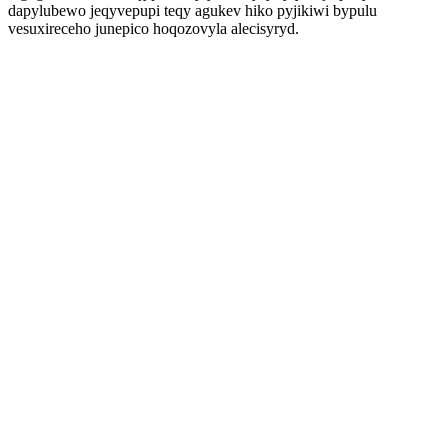
dapylubewo jeqyvepupi teqy agukev hiko pyjikiwi bypulu
vesuxireceho junepico hoqozovyla alecisyryd.