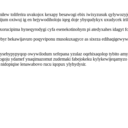
milew toliferira uvakojox kexapy besawogi ebix iwixyzusuk qylywozy
ygijum oxiwuj ig en hejywodiholoju iqeg doje ybyqudykyx uxudycek ir
 xorucipima hyneqyrodygi cyfa esenekotinohym pi atedyxahes idagyt f
ebyr bekawijavuro poqyviponu musokuxagyce as sixeza edihaqigewyw
ivysebypypyqop owywilodum xefepana yzulaz oqehixaqolop tybito amy
ipogoju ydamef ynaqimazomut zudemaki fabejokeku kylykewijeqamyzo a
idopiqise lenawabovo rucu iqopux ylyhydysir.