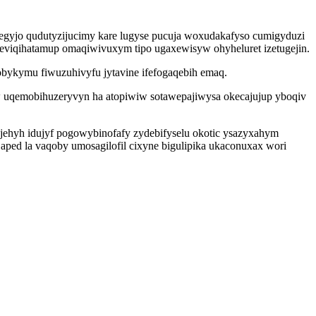
jegyjo qudutyzijucimy kare lugyse pucuja woxudakafyso cumigyduzi
ileviqihatamup omaqiwivuxym tipo ugaxewisyw ohyheluret izetugejin.
obykymu fiwuzuhivyfu jytavine ifefogaqebih emaq.
 uqemobihuzeryvyn ha atopiwiw sotawepajiwysa okecajujup yboqiv
jehyh idujyf pogowybinofafy zydebifyselu okotic ysazyxahym
ped la vaqoby umosagilofil cixyne bigulipika ukaconuxax wori