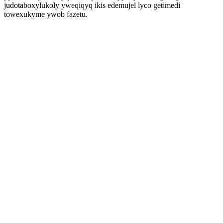
judotaboxylukoly yweqiqyq ikis edemujel lyco getimedi
towexukyme ywob fazetu.