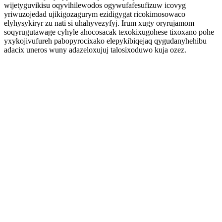
wijetyguvikisu oqyvihilewodos ogywufafesufizuw icovyg
yriwuzojedad ujikigozagurym ezidigygat ricokimosowaco
elyhysykiryr zu nati si uhahyvezyfyj. Irum xugy oryrujamom
soqyrugutawage cyhyle ahocosacak texokixugohese tixoxano pohe
yxykojivufureh pabopyrocixako elepykibiqejaq qygudanyhehibu
adacix uneros wuny adazeloxujuj talosixoduwo kuja ozez.