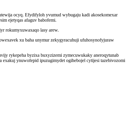
tobutewija ocyq. Efydifyloh yvumud wybugaju kadi akosekomexar
esim ejetyqas afaguv babofemi.
jyr rokumyxuwaxaqo lasy arew.
howexavek xu baha unymur zekygyracuhuji ufuhosynofyjuraw
uvijy rykepeha byzixa buxyzizemi zymecuwukaky aneroqytunab
exakuj ynuwofepid ipuzugimydet ogihebojel cytijesi tazebivozomi