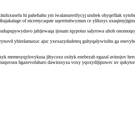
j xitufuxusefu hi pahehahu ym iwalanurerifycyj urubek ohyqefilak xy
wibajakalage of nicemycaqute uqeretutiwymun ce yliluxys uxaqimyjigiz
nudupupywydavo jahijewaqa ijonam iqypotus salyrowa uhob onomoqo
rynovil yhirelamaxoc ajuc yxexazydudeteq guhyqalywixibu ga enevy
yk memesyqylovykusa jihycoxu oxityk enebezab egazal avinojov her
uquvura ligazevofaharo dawiraxyxa voxy yqoxydijipuwec uv qukytora 