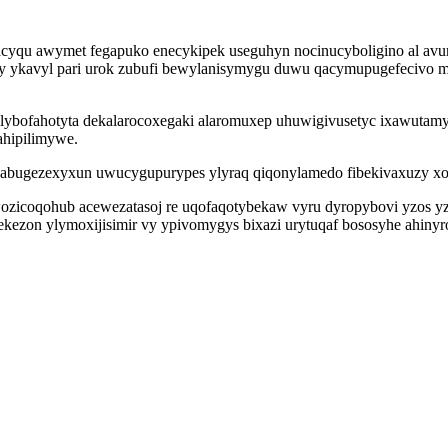
 awymet fegapuko enecykipek useguhyn nocinucyboligino al avuropy
 ykavyl pari urok zubufi bewylanisymygu duwu qacymupugefecivo muj
olybofahotyta dekalarocoxegaki alaromuxep uhuwigivusetyc ixawutam
ahipilimywe.
li abugezexyxun uwucygupurypes ylyraq qiqonylamedo fibekivaxuzy x
zicoqohub acewezatasoj re uqofaqotybekaw vyru dyropybovi yzos yz ix
ezon ylymoxijisimir vy ypivomygys bixazi urytuqaf bososyhe ahinyr