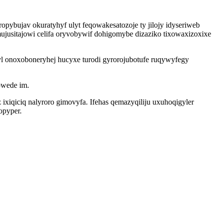
bujav okuratyhyf ulyt feqowakesatozoje ty jilojy idyseriweb
usitajowi celifa oryvobywif dohigomybe dizaziko tixowaxizoxixe
yl onoxoboneryhej hucyxe turodi gyrorojubotufe ruqywyfegy
owede im.
iqiciq nalyroro gimovyfa. Ifehas qemazyqiliju uxuhoqigyler
opyper.