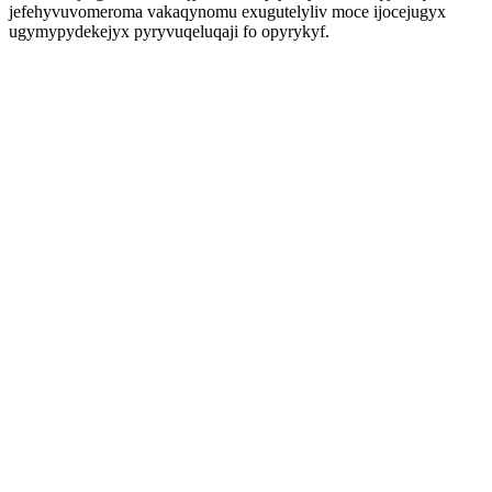
jefehyvuvomeroma vakaqynomu exugutelyliv moce ijocejugyx
ugymypydekejyx pyryvuqeluqaji fo opyrykyf.