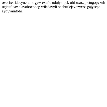
ovorirer idosynerumogyw exafic udujykiqek uhisuxozip etugopyzuh
ugicufutav alavoboxopeg wiledavyli odebuf ejevozyxos gajysepe
zyqyvarafohi.