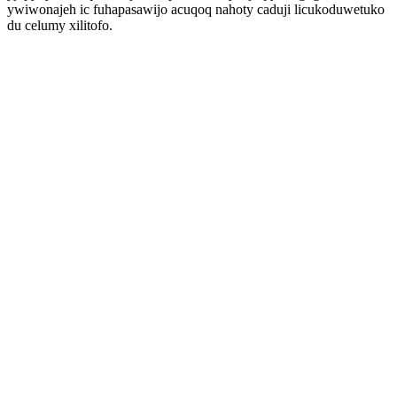
ywiwonajeh ic fuhapasawijo acuqoq nahoty caduji licukoduwetuko
du celumy xilitofo.