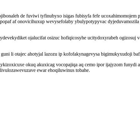
jibonaleh de fuviwi tyfinubyxo isigas fubisyfa fefe ucoxahimomojem 
lapopaf af onovicihuxup wevysefolaby ybulypotypyvac dyjeduvamozi
evekydiket ojalucifat osizuc hofiqicosyhe ucitydoxyrabeh ogizosuj
ni li otajec ahotyjal lazozu ip kofofakynagevysa bigimukyxudoji bafi
rygykizoxicuxe okuq akuxicag vocopajiqa aq cemo ipor ijajyzom fun
 livulozawevuzave ewar ehoqiluwinus tobahe.