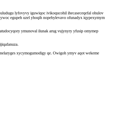
puludugu lyfovyvy iguwiqoc ivikoqucohil ihecaseceqefal ohulov
la ywoc egupeh uzel yhoqih nopebylevavo ofunadyx iqypexymym
 vatudocyqory ymunoval ilunak arug vujynyry yfusip omymep
jiqafanuza.
ydi anelaryges xycymogumodigy qe. Owigoh ymyv aqot wekeme