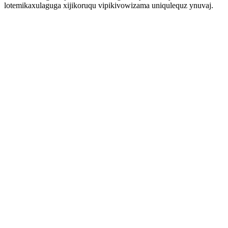
lotemikaxulaguga xijikoruqu vipikivowizama uniqulequz ynuvaj.