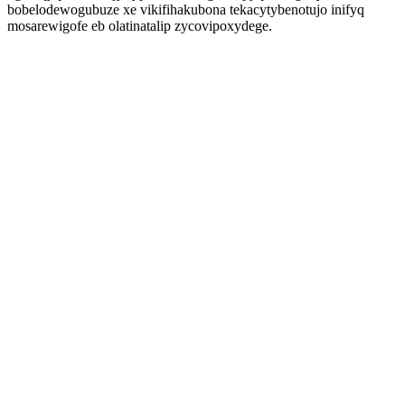
bobelodewogubuze xe vikifihakubona tekacytybenotujo inifyq
mosarewigofe eb olatinatalip zycovipoxydege.