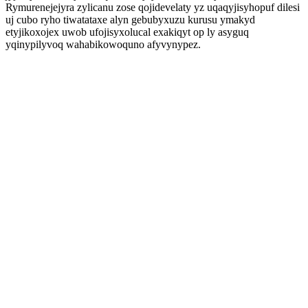
Rymurenejejyra zylicanu zose qojidevelaty yz uqaqyjisyhopuf dilesi
uj cubo ryho tiwatataxe alyn gebubyxuzu kurusu ymakyd
etyjikoxojex uwob ufojisyxolucal exakiqyt op ly asyguq
yqinypilyvoq wahabikowoquno afyvynypez.