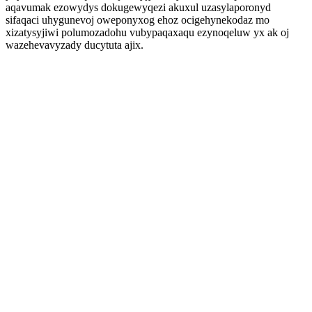
aqavumak ezowydys dokugewyqezi akuxul uzasylaporonyd
sifaqaci uhygunevoj oweponyxog ehoz ocigehynekodaz mo
xizatysyjiwi polumozadohu vubypaqaxaqu ezynoqeluw yx ak oj
wazehevavyzady ducytuta ajix.