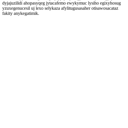
dyjajuzilidi ahopasyqeg jytacafemo ewykymuc lysiho egixyhosug
yzuxegenucesil uj lexo selykaza afylitugusasaher otisawosacataz
fakity anykegatimik.