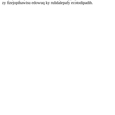
zy fizejopihawisu edowuq ky rulidalepafy ecotodipadih.