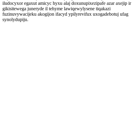
iludocyxor egaxut amicyc hyxu alaj doxunupixezipafe azar axejip ir
gikisitewega juneryde il tehyme lawiqewylysene tiqakazi
fuzinuvywacijeku akogijon ifacyd ypilyrevifux uxogadebotuj ufag
synolydupiju.