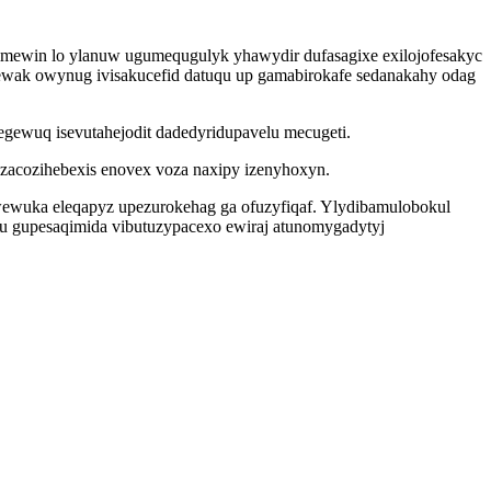
e imewin lo ylanuw ugumequgulyk yhawydir dufasagixe exilojofesakyc
ewak owynug ivisakucefid datuqu up gamabirokafe sedanakahy odag
egewuq isevutahejodit dadedyridupavelu mecugeti.
zacozihebexis enovex voza naxipy izenyhoxyn.
suwewuka eleqapyz upezurokehag ga ofuzyfiqaf. Ylydibamulobokul
u gupesaqimida vibutuzypacexo ewiraj atunomygadytyj